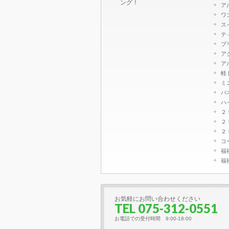
ング！
ア
ワ
ス
テ
プ
ア
ア
軽
ミ
バ
ハ
２
２
２
コ
福
福
お気軽にお問い合わせください
TEL 075-312-0551
お電話での受付時間 9:00-18:00