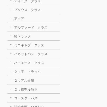
ティーダ クラス
プリウス クラス
アクア
アルファード クラス
軽トラック
ミニキャブ クラス
バネットバン クラス
ハイエース クラス
２ｔ平 トラック
２ｔアルミ箱
２ｔ標準冷凍車
コースターバス
福祉車両 ワゴンＲ