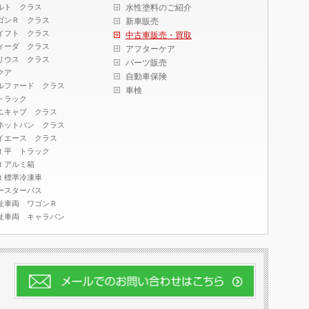
ルト クラス
水性塗料のご紹介
ゴンＲ クラス
新車販売
イフト クラス
中古車販売・買取
ィーダ クラス
アフターケア
リウス クラス
パーツ販売
クア
自動車保険
ルファード クラス
車検
トラック
ニキャブ クラス
ネットバン クラス
イエース クラス
ｔ平 トラック
ｔアルミ箱
ｔ標準冷凍車
ースターバス
祉車両 ワゴンＲ
祉車両 キャラバン