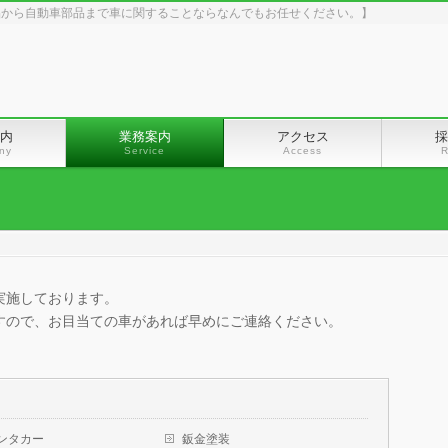
品から自動車部品まで車に関することならなんでもお任せください。】
内
業務案内
アクセス
採
ny
Service
Access
R
実施しております。
すので、お目当ての車があれば早めにご連絡ください。
ンタカー
鈑金塗装