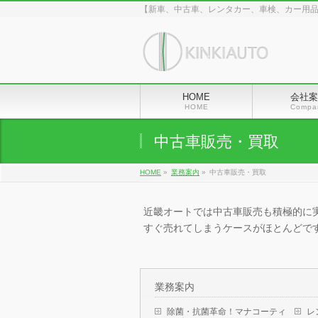
【新車、中古車、レンタカー、車検、カー用
HOME
会社案
HOME
Compa
中古車販売・買取
HOME
»
業務案内
»
中古車販売・買取
近畿オートでは中古車販売も積極的に
すぐ売れてしまうケースがほとんどで
業務案内
除菌・抗菌革命！マナコーティ
レ