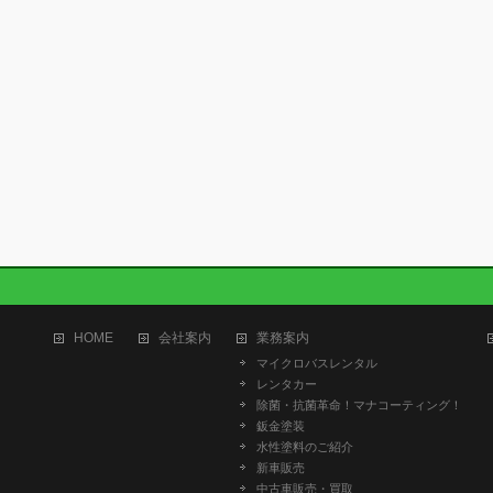
HOME
会社案内
業務案内
マイクロバスレンタル
レンタカー
除菌・抗菌革命！マナコーティング！
鈑金塗装
水性塗料のご紹介
新車販売
中古車販売・買取