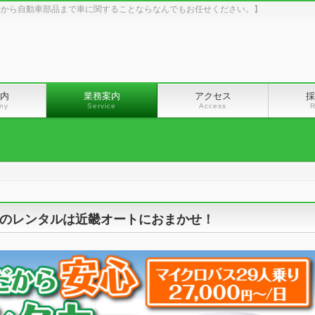
品から自動車部品まで車に関することならなんでもお任せください。】
内
業務案内
アクセス
採
ny
Service
Access
R
のレンタルは近畿オートにおまかせ！